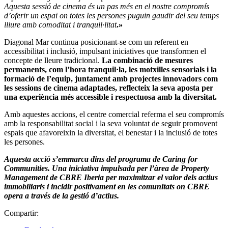
Aquesta sessió de cinema és un pas més en el nostre compromís
d’oferir un espai on totes les persones puguin gaudir del seu temps
lliure amb comoditat i tranquil·litat
.»
Diagonal Mar continua posicionant-se com un referent en
accessibilitat i inclusió, impulsant iniciatives que transformen el
concepte de lleure tradicional.
La combinació de mesures
permanents, com l’hora tranquil·la, les motxilles sensorials i la
formació de l’equip, juntament amb projectes innovadors com
les sessions de cinema adaptades, reflecteix la seva aposta per
una experiència més accessible i respectuosa amb la diversitat.
Amb aquestes accions, el centre comercial referma el seu compromís
amb la responsabilitat social i la seva voluntat de seguir promovent
espais que afavoreixin la diversitat, el benestar i la inclusió de totes
les persones.
Aquesta acció s’emmarca dins del programa de Caring for
Communities. Una iniciativa impulsada per l’àrea de Property
Management de CBRE Iberia per maximitzar el valor dels actius
immobiliaris i incidir positivament en les comunitats on CBRE
opera a través de la gestió d’actius.
Compartir: