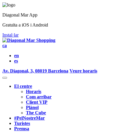
Diagonal Mar App
Gratuïta a iOS i Android
Instal·lar
ca
en
es
Av. Diagonal, 3, 08019 Barcelona
Veure horaris
El centre
Horaris
Com arribar
Client VIP
Plànol
The Cube
#PelNostreMar
Turistes
Premsa