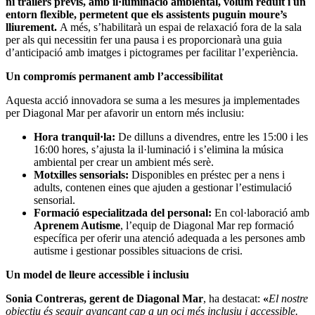
ni tràilers previs, amb il·luminació ambiental, volum reduït i un
entorn flexible, permetent que els assistents puguin moure’s
lliurement.
A més, s’habilitarà un espai de relaxació fora de la sala
per als qui necessitin fer una pausa i es proporcionarà una guia
d’anticipació amb imatges i pictogrames per facilitar l’experiència.
Un compromís permanent amb l’accessibilitat
Aquesta acció innovadora se suma a les mesures ja implementades
per Diagonal Mar per afavorir un entorn més inclusiu:
Hora tranquil·la:
De dilluns a divendres, entre les 15:00 i les
16:00 hores, s’ajusta la il·luminació i s’elimina la música
ambiental per crear un ambient més serè.
Motxilles sensorials:
Disponibles en préstec per a nens i
adults, contenen eines que ajuden a gestionar l’estimulació
sensorial.
Formació especialitzada del personal:
En col·laboració amb
Aprenem Autisme
, l’equip de Diagonal Mar rep formació
específica per oferir una atenció adequada a les persones amb
autisme i gestionar possibles situacions de crisi.
Un model de lleure accessible i inclusiu
Sonia Contreras, gerent de Diagonal Mar
, ha destacat:
«
El nostre
objectiu és seguir avançant cap a un oci més inclusiu i accessible.