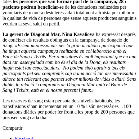
totes les
persones que van formar part de la campanya, 285
pacients podran beneficiar-se
de les donacions realitzades per
voluntaris de manera desinteressada i totalment altruista per millorar
la qualitat de vida de persones que sense aquests productes sanguinis
veurien la seva salut en perill.
La gerent de Diagonal Mar, Nina Kavaliova
ha expressat després
de conèixer els resultats obtinguts en la campanya de donació de
Sang:
«Estem impressionats per la gran acollida i participació que
ha tingut aquesta campanya realitzada en col·laboració amb el
Banc de Sang i Teixits. Per a nosaltres és molt important que en una
data tan assenyalada com ho és el dia de la Dona, els resultats
hagin estat tan espectaculars. No podem sinó agrair a tots els
participants pel seu compromís cap a una acció tan desinteressada i
alhora tan rellevant que permet salvar milions de vides a diari. Sens
dubte, la relació i compromís de Diagonal Mar amb el Banc de
Sang i Teixits, està en el nostre present i futur.»
Les reserves de sang estan per sota dels nivells habituals
, les
transfusions s’han incrementat en un 10 % i són necessàries 1.100
donacions diàries per poder fer front a les prop de 200 persones que
precisen sang cada dia.
Compartir:
Facebook