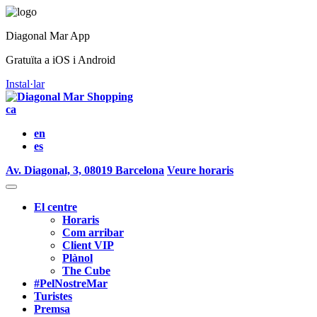
Diagonal Mar App
Gratuïta a iOS i Android
Instal·lar
ca
en
es
Av. Diagonal, 3, 08019 Barcelona
Veure horaris
El centre
Horaris
Com arribar
Client VIP
Plànol
The Cube
#PelNostreMar
Turistes
Premsa