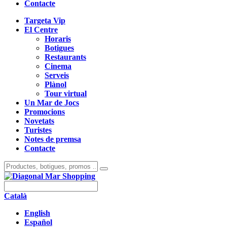
Contacte
Targeta Vip
El Centre
Horaris
Botigues
Restaurants
Cinema
Serveis
Plànol
Tour virtual
Un Mar de Jocs
Promocions
Novetats
Turistes
Notes de premsa
Contacte
Català
English
Español