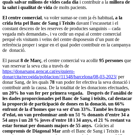
quals salvar milions de vides cada dia
i contribuir a la
millora de
la salut i qualitat de vida
de molts pacients.
El centre comercial
, va voler sumar-se com ja és habitual
, a la
crida feta pel Banc de Sang i Teixits
davant l’escassetat i el
constant descens de les reserves de productes sanguinis – cada
vegada més demandats-, i va cedir un espai al centre comercial
perquè els visitants i veïns del centre disposessin d’un punt de
referència proper i segur en el qual poder contribuir en la campanya
de donació.
El passat
8 de Març
, el centre comercial va acollir
95 persones
que
van reservar la seva cita a través de
https://donarsang.gencat.cat/es/quiero-
donar/cita/recogida/poblacion//11348/barcelona/08-03-2023/
per
donar Sang, de les quals
78
van poder fer efectiva la seva donació i
contribuir amb la causa. De la totalitat de les donacions efectuades,
un 20% ho van fer per primera vegada.
Després de l’anàlisi de
les dades proporcionades pel Banc de Sang i teixits, cal destacar
la proporció de participació de dones en la donació, un 66%
enfront de la d’homes que va ser d’un 33%. També les franges
d’edat, on van predominar amb un 51 % donants d’entre 34 a
54 anys i un 28 % joves d’entre 18 i 34 anys, el 21 % restant va
estar format per donants majors de 55 anys.
Gràcies al
compromís de Diagonal Mar
amb el Banc de Sang i Teixits i a