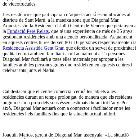
de videotrucades.
Les residències que participaran d’aquesta acció estan ubicades al
districte de Sant Martí, a la mateixa zona que Diagonal Mar.
Aquestes són la Residència Llull i Centre de Venero que pertanyen a
la
Fundació Pere Relats
, que té una experiència de més de 35 anys
gestionant residències amb una atenció personalitzada. Actualment
en aquests centres hi resideixen 80 i 16 persones respectivamente i la
Residencia Assistida Gent Gran
que ofereix un servei de proximitat i
qualitat en un ambient familiar i acull actualment a 15 persones.
Diagonal Mar facilitarà a totes elles materials per apropar a les
famílies amb les persones grans que resideixen en aquests centres i
celebrar tots junts el Nadal.
Cal destacar que el centre comercial cedirà les tablets a les
residències durant un temps prolongat, de manera que els residents
puguin estar a prop dels seus éssers estimats durant tot l’any. Per
això, Diagonal Mar actuarà com a connector i facilitador entre les
residències i els familiars fins que la situació actual millori.
Joaquín Martos, gerent de Diagonal Mar, assenyala: «La situació