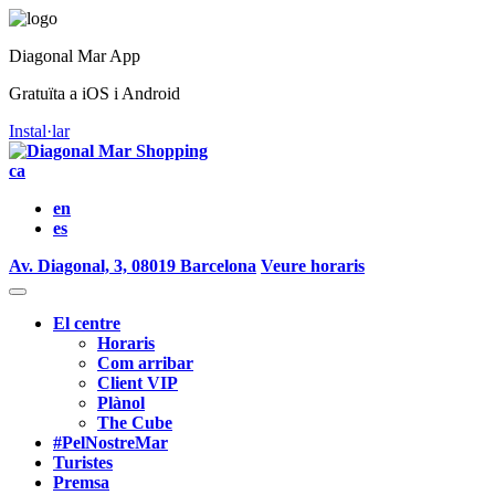
Diagonal Mar App
Gratuïta a iOS i Android
Instal·lar
ca
en
es
Av. Diagonal, 3, 08019 Barcelona
Veure horaris
El centre
Horaris
Com arribar
Client VIP
Plànol
The Cube
#PelNostreMar
Turistes
Premsa