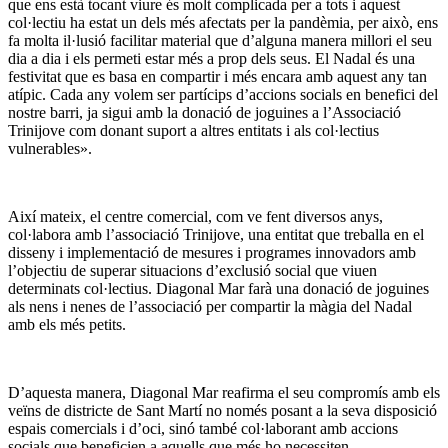
que ens està tocant viure és molt complicada per a tots i aquest
col·lectiu ha estat un dels més afectats per la pandèmia, per això, ens
fa molta il·lusió facilitar material que d’alguna manera millori el seu
dia a dia i els permeti estar més a prop dels seus. El Nadal és una
festivitat que es basa en compartir i més encara amb aquest any tan
atípic. Cada any volem ser partícips d’accions socials en benefici del
nostre barri, ja sigui amb la donació de joguines a l’Associació
Trinijove com donant suport a altres entitats i als col·lectius
vulnerables».
Així mateix, el centre comercial, com ve fent diversos anys,
col·labora amb l’associació Trinijove, una entitat que treballa en el
disseny i implementació de mesures i programes innovadors amb
l’objectiu de superar situacions d’exclusió social que viuen
determinats col·lectius. Diagonal Mar farà una donació de joguines
als nens i nenes de l’associació per compartir la màgia del Nadal
amb els més petits.
D’aquesta manera, Diagonal Mar reafirma el seu compromís amb els
veïns de districte de Sant Martí no només posant a la seva disposició
espais comercials i d’oci, sinó també col·laborant amb accions
socials que beneficien a aquells que més ho necessiten.