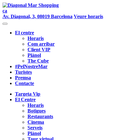
ca
Av. Diagonal, 3, 08019 Barcelona
Veure horaris
El centre
Horaris
Com arribar
Client VIP
Plànol
The Cube
#PelNostreMar
Turistes
Premsa
Contacte
Targeta Vip
El Centre
Horaris
Botigues
Restaurants
Cinema
Serveis
Plànol
Tour virtual