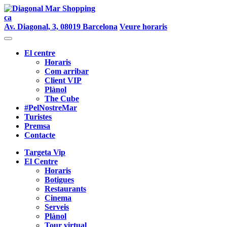
ca
Av. Diagonal, 3, 08019 Barcelona
Veure horaris
El centre
Horaris
Com arribar
Client VIP
Plànol
The Cube
#PelNostreMar
Turistes
Premsa
Contacte
Targeta Vip
El Centre
Horaris
Botigues
Restaurants
Cinema
Serveis
Plànol
Tour virtual