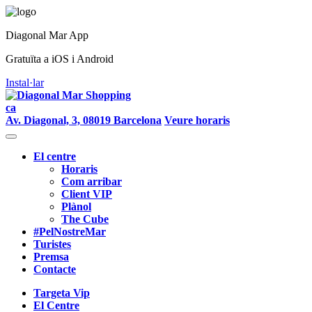
Diagonal Mar App
Gratuïta a iOS i Android
Instal·lar
ca
Av. Diagonal, 3, 08019 Barcelona
Veure horaris
El centre
Horaris
Com arribar
Client VIP
Plànol
The Cube
#PelNostreMar
Turistes
Premsa
Contacte
Targeta Vip
El Centre