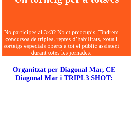
No participes al 3×3? No et preocupis. Tindrem
concursos de triples, reptes d’habilitats, xous i
sorteigs especials oberts a tot el públic assistent
durant totes les jornades.
Organitzat per Diagonal Mar, CE
Diagonal Mar i TRIPL3 SHOT: