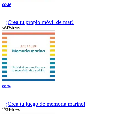
00:46
¡Crea tu propio móvil de mar!
43
views
00:36
¡Crea tu juego de memoria marino!
34
views