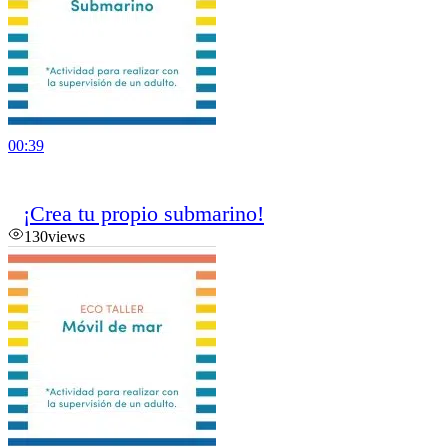
00:39
¡Crea tu propio submarino!
130
views