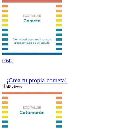
00:42
¡Crea tu propia cometa!
48
views