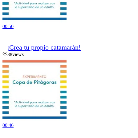
00:50
¡Crea tu propio catamarán!
38
views
00:46