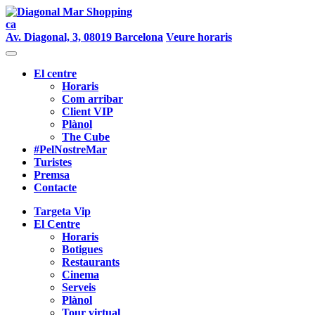
ca
Av. Diagonal, 3, 08019 Barcelona
Veure horaris
El centre
Horaris
Com arribar
Client VIP
Plànol
The Cube
#PelNostreMar
Turistes
Premsa
Contacte
Targeta Vip
El Centre
Horaris
Botigues
Restaurants
Cinema
Serveis
Plànol
Tour virtual