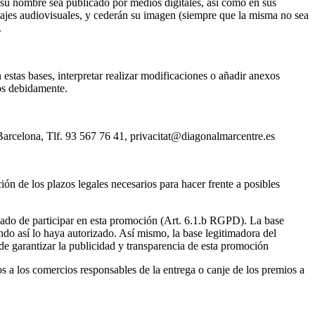
 su nombre sea publicado por medios digitales, así como en sus
rtajes audiovisuales, y cederán su imagen (siempre que la misma no sea
.
 bases, interpretar realizar modificaciones o añadir anexos
stos debidamente.
rcelona, Tlf. 93 567 76 41, privacitat@diagonalmarcentre.es
ión de los plazos legales necesarios para hacer frente a posibles
resado de participar en esta promoción (Art. 6.1.b RGPD). La base
ndo así lo haya autorizado. Así mismo, la base legitimadora del
n de garantizar la publicidad y transparencia de esta promoción
 a los comercios responsables de la entrega o canje de los premios a