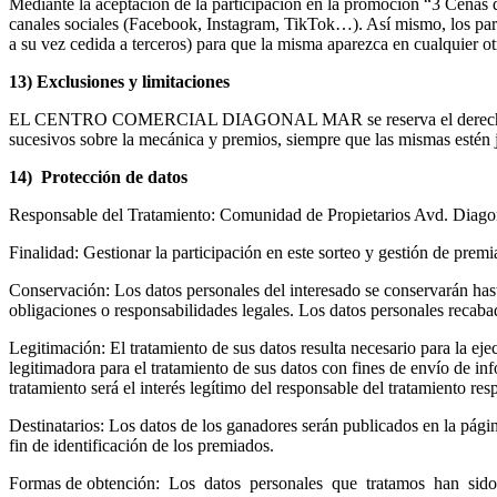
Mediante la aceptación de la participación en la promoción “3 Cenas 
canales sociales (Facebook, Instagram, TikTok…). Así mismo, los parti
a su vez cedida a terceros) para que la misma aparezca en cua
13) Exclusiones y limitaciones
EL CENTRO COMERCIAL DIAGONAL MAR se reserva el derecho a resolver
sucesivos sobre la mecánica y premios, siempre que las mismas estén 
14) Protección de datos
Responsable del Tratamiento: Comunidad de Propietarios Avd. Diagon
Finalidad: Gestionar la participación en este sorteo y gestión de premi
Conservación: Los datos personales del interesado se conservarán hasta 
obligaciones o responsabilidades legales. Los datos personales recaba
Legitimación: El tratamiento de sus datos resulta necesario para la ej
legitimadora para el tratamiento de sus datos con fines de envío de in
tratamiento será el interés legítimo del responsable del tratamiento res
Destinatarios: Los datos de los ganadores serán publicados en la pág
fin de identificación de los premiados.
Formas de obtención: Los datos personales que tratamos han sido 