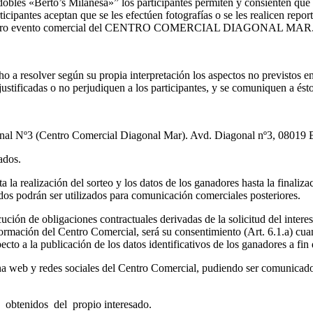
dobles «Berto’s Milanesa»” los participantes permiten y consienten que
cipantes aceptan que se les efectúen fotografías o se les realicen repo
lquier otro evento comercial del CENTRO COMERCIAL DIAGONAL MAR
 según su propia interpretación los aspectos no previstos en estas
justificadas o no perjudiquen a los participantes, y se comuniquen a é
al Nº3 (Centro Comercial Diagonal Mar). Avd. Diagonal nº3, 08019 Ba
ados.
la realización del sorteo y los datos de los ganadores hasta la finalizac
dos podrán ser utilizados para comunicación comerciales posteriores.
ecución de obligaciones contractuales derivadas de la solicitud del inte
formación del Centro Comercial, será su consentimiento (Art. 6.1.a) cua
pecto a la publicación de los datos identificativos de los ganadores a fi
ina web y redes sociales del Centro Comercial, pudiendo ser comunicados
obtenidos del propio interesado.