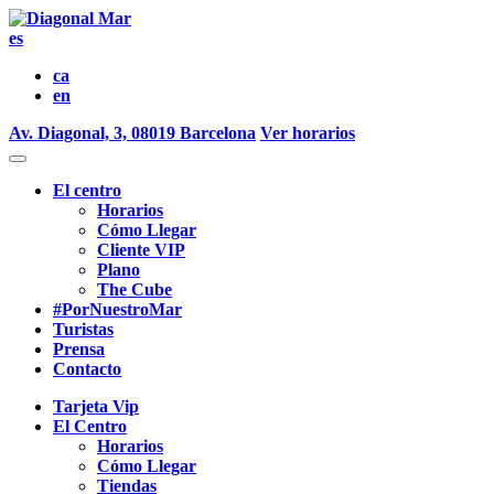
es
ca
en
Av. Diagonal, 3, 08019 Barcelona
Ver horarios
El centro
Horarios
Cómo Llegar
Cliente VIP
Plano
The Cube
#PorNuestroMar
Turistas
Prensa
Contacto
Tarjeta Vip
El Centro
Horarios
Cómo Llegar
Tiendas