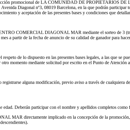
 es una acción promocional de LA COMUNIDAD DE PROPIETARIOS
 Diagonal nº3, 08019 Barcelona, en la que podrán participar todas 
nocimiento y aceptación de las presentes bases y condiciones que detall
s del CENTRO COMERCIAL DIAGONAL MAR mediante el sorteo de 3 (tres
rtir de la fecha de anuncio de su calidad de ganador para hacer 
 el respeto de lo dispuesto en las presentes bases legales, a las qu
ro momento mediante solicitud por escrito en el Punto de Atención a
ndo registrarse alguna modificación, previo aviso a través de cual
de edad. Deberán participar con el nombre y apellidos completos como 
R directamente implicado en la concepción de la promoción, su pre
 descendientes).