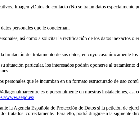
ficativos, Imagen yDatos de contacto (No se tratan datos especialmente p
 datos personales que le conciernan.
sonales, así como a solicitar la rectificación de los datos inexactos o e
r la limitación del tratamiento de sus datos, en cuyo caso únicamente lo
 situación particular, los interesados podrán oponerse al tratamiento de
ones.
atos personales que le incumban en un formato estructurado de uso comú
itat@diagonalmarcentre.es o personalmente en nuestras instalaciones,
ps://www.aepd.es/
nte la Agencia Española de Protección de Datos si la petición de ejer
ndo tratados correctamente. Para ello, podrá dirigirse a la siguiente d