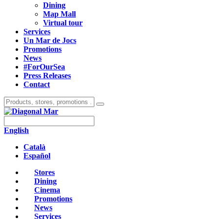
Dining
Map Mall
Virtual tour
Services
Un Mar de Jocs
Promotions
News
#ForOurSea
Press Releases
Contact
English
Català
Español
Stores
Dining
Cinema
Promotions
News
Services